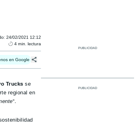
do
:
24/02/2021 12:12
4
min. lectura
enos en Google
o Trucks
se
rte regional en
mente
“.
sostenibilidad