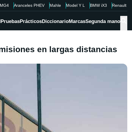
MG4
Aranceles PHEV
Mahle
Model Y L
BMW iX3
Renault 4
d
Pruebas
Prácticos
Diccionario
Marcas
Segunda mano
emisiones en largas distancias