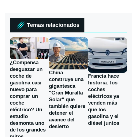
Temas relacionados
¿Compensa
desguazar un
China
coche de
Francia hace
construye una
gasolina casi
historia: los
gigantesca
nuevo para
coches
"Gran Muralla
comprar un
eléctricos ya
Solar" que
coche
venden más
también quiere
eléctrico? Un
que los
detener el
estudio
gasolina y el
avance del
desmonta uno
diésel juntos
desierto
de los grandes
mitos