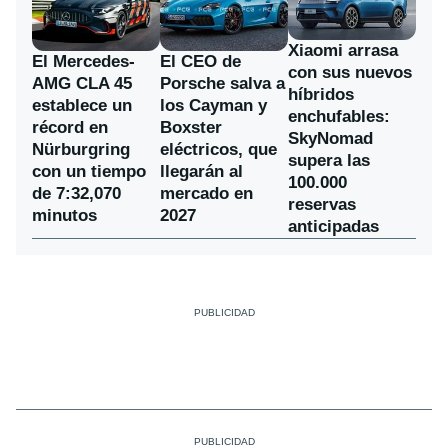
Xiaomi arrasa
El Mercedes-
El CEO de
con sus nuevos
AMG CLA 45
Porsche salva a
híbridos
establece un
los Cayman y
enchufables:
récord en
Boxster
SkyNomad
Nürburgring
eléctricos, que
supera las
con un tiempo
llegarán al
100.000
de 7:32,070
mercado en
reservas
minutos
2027
anticipadas