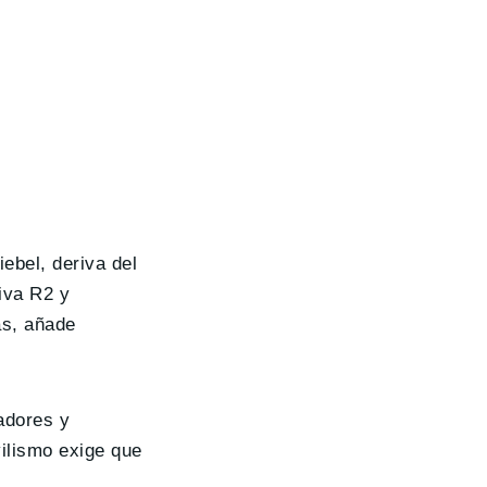
ebel, deriva del
tiva R2 y
ás, añade
adores y
ilismo exige que