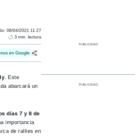
do
:
08/04/2021 11:27
3
min. lectura
enos en Google
ly
. Este
ada abarcará un
os días 7 y 8 de
na importancia
rca de rallies en