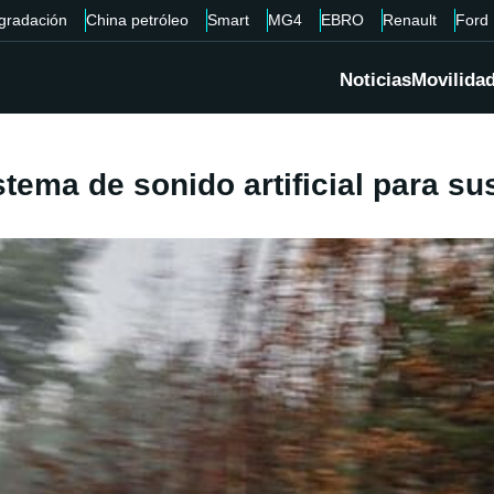
gradación
China petróleo
Smart
MG4
EBRO
Renault
Ford
Noticias
Movilida
ema de sonido artificial para sus