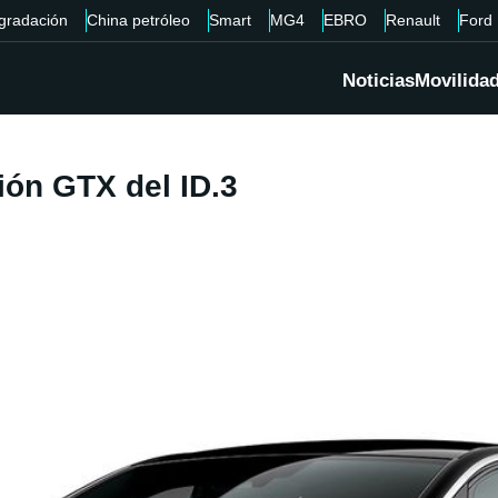
gradación
China petróleo
Smart
MG4
EBRO
Renault
Ford
Noticias
Movilida
ión GTX del ID.3