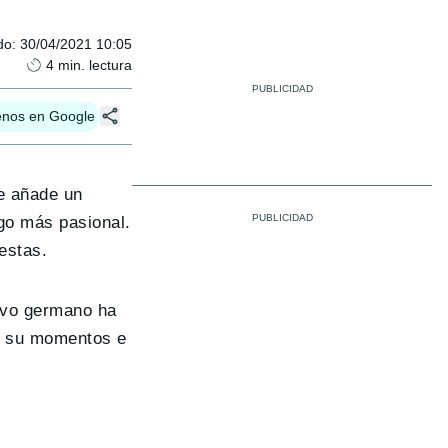
do
:
30/04/2021 10:05
4
min. lectura
enos en Google
e añade un
go más pasional.
estas.
tivo germano ha
en su momentos e