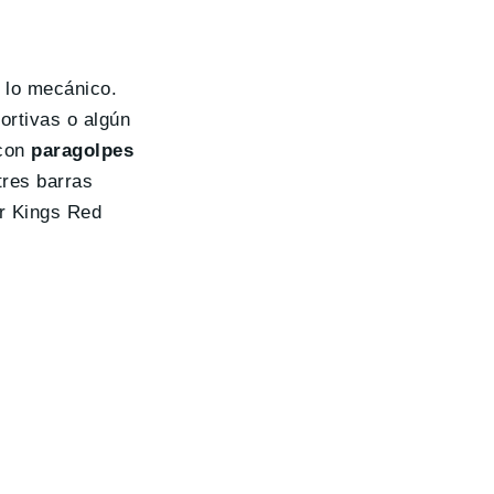
 lo mecánico.
ortivas o algún
con
paragolpes
tres barras
or Kings Red