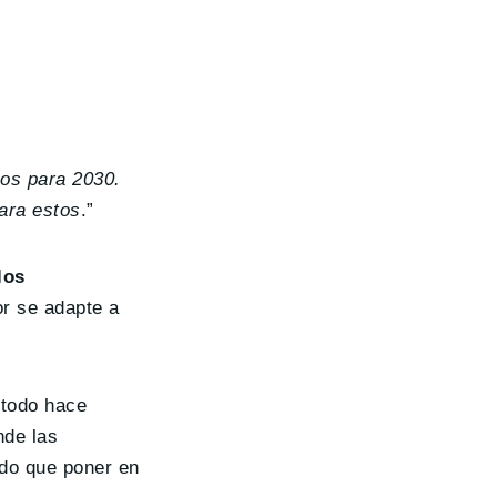
os para 2030.
ara estos
.”
los
r se adapte a
 todo hace
nde las
ndo que poner en