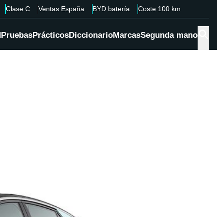
Clase C
Ventas España
BYD batería
Coste 100 km
d
Pruebas
Prácticos
Diccionario
Marcas
Segunda mano