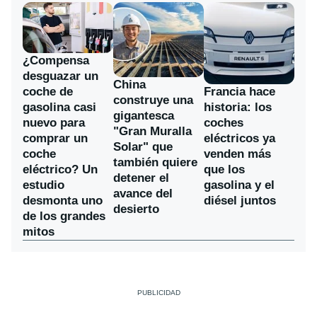
¿Compensa
desguazar un
China
coche de
Francia hace
construye una
gasolina casi
historia: los
gigantesca
nuevo para
coches
"Gran Muralla
comprar un
eléctricos ya
Solar" que
coche
venden más
también quiere
eléctrico? Un
que los
detener el
estudio
gasolina y el
avance del
desmonta uno
diésel juntos
desierto
de los grandes
mitos