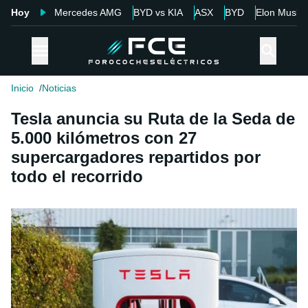
Hoy
Mercedes AMG
BYD vs KIA
ASX
BYD
Elon Musk
Inicio
Noticias
Tesla anuncia su Ruta de la Seda de
5.000 kilómetros con 27
supercargadores repartidos por
todo el recorrido