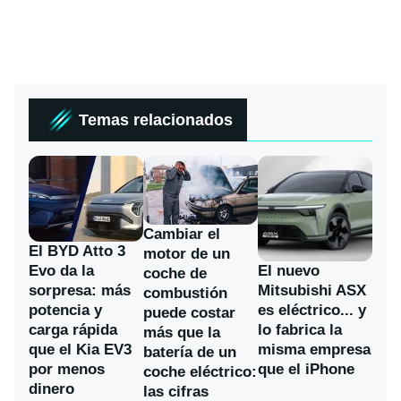
Temas relacionados
Cambiar el
El BYD Atto 3
motor de un
Evo da la
El nuevo
coche de
sorpresa: más
Mitsubishi ASX
combustión
potencia y
es eléctrico... y
puede costar
carga rápida
lo fabrica la
más que la
que el Kia EV3
misma empresa
batería de un
por menos
que el iPhone
coche eléctrico:
dinero
las cifras