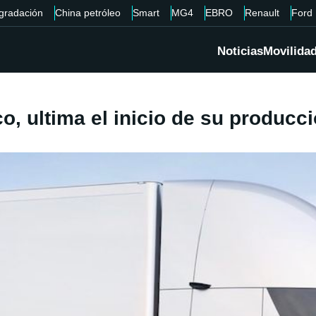
gradación
China petróleo
Smart
MG4
EBRO
Renault
Ford
Noticias
Movilida
co, ultima el inicio de su producc