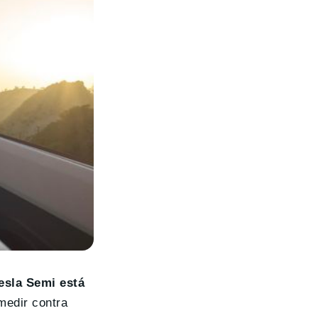
esla Semi está
medir contra