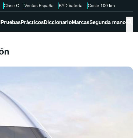
Clase C
Ventas España
BYD batería
Coste 100 km
d
Pruebas
Prácticos
Diccionario
Marcas
Segunda mano
ión