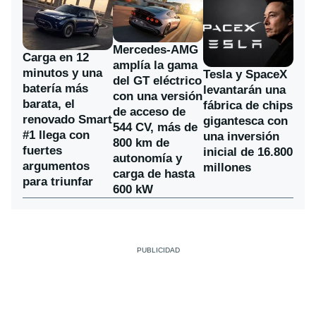
Mercedes-AMG
Carga en 12
amplía la gama
minutos y una
Tesla y SpaceX
del GT eléctrico
batería más
levantarán una
con una versión
barata, el
fábrica de chips
de acceso de
renovado Smart
gigantesca con
544 CV, más de
#1 llega con
una inversión
800 km de
fuertes
inicial de 16.800
autonomía y
argumentos
millones
carga de hasta
para triunfar
600 kW