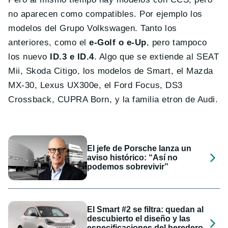
no aparecen como compatibles. Por ejemplo los
modelos del Grupo Volkswagen. Tanto los
anteriores, como el
e-Golf o e-Up
, pero tampoco
los nuevo
ID.3 e ID.4
. Algo que se extiende al SEAT
Mii, Skoda Citigo, los modelos de Smart, el Mazda
MX-30, Lexus UX300e, el Ford Focus, DS3
Crossback, CUPRA Born, y la familia etron de Audi.
El jefe de Porsche lanza un
aviso histórico: “Así no
podemos sobrevivir”
El Smart #2 se filtra: quedan al
descubierto el diseño y las
especificaciones del heredero