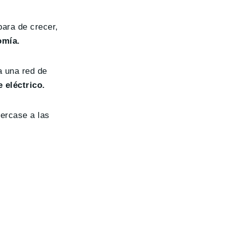
para de crecer,
omía.
a una red de
 eléctrico.
cercase a las