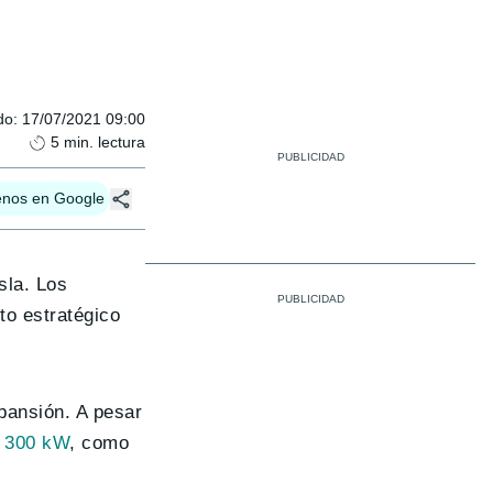
do
:
17/07/2021 09:00
5
min. lectura
enos en Google
sla. Los
to estratégico
pansión. A pesar
e 300 kW
, como