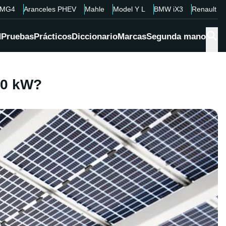
MG4
Aranceles PHEV
Mahle
Model Y L
BMW iX3
Renault 4
d
Pruebas
Prácticos
Diccionario
Marcas
Segunda mano
00 kW?