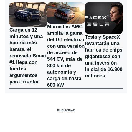
Mercedes-AMG
Carga en 12
amplía la gama
minutos y una
Tesla y SpaceX
del GT eléctrico
batería más
levantarán una
con una versión
barata, el
fábrica de chips
de acceso de
renovado Smart
gigantesca con
544 CV, más de
#1 llega con
una inversión
800 km de
fuertes
inicial de 16.800
autonomía y
argumentos
millones
carga de hasta
para triunfar
600 kW