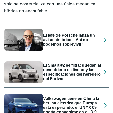
solo se comercializa con una única mecánica
híbrida no enchufable.
El jefe de Porsche lanza un
aviso histórico: “Así no
podemos sobrevivir”
El Smart #2 se filtra: quedan al
descubierto el diseño y las
especificaciones del heredero
del Fortwo
Volkswagen tiene en China la
berlina eléctrica que Europa
está esperando: el UNYX 09
podría convertirse en el ID.9