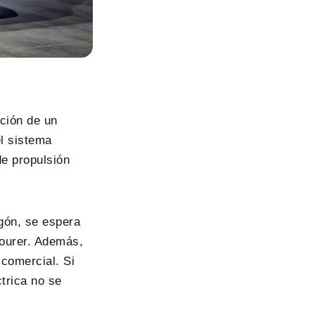
cción de un
l sistema
de propulsión
gón, se espera
Tourer. Además,
comercial. Si
trica no se