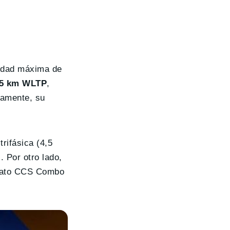
cidad máxima de
5 km WLTP
,
samente, su
rifásica (4,5
 Por otro lado,
rmato CCS Combo