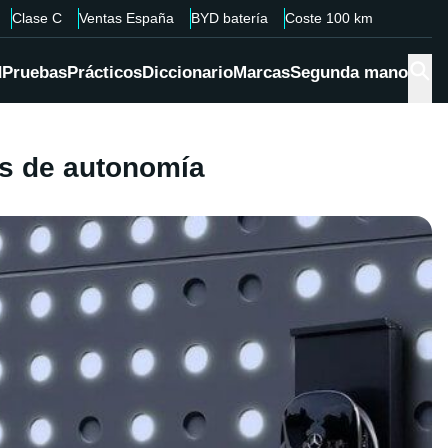
Clase C
Ventas España
BYD batería
Coste 100 km
d
Pruebas
Prácticos
Diccionario
Marcas
Segunda mano
os de autonomía