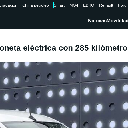
gradación
China petróleo
Smart
MG4
EBRO
Renault
Ford
Noticias
Movilida
oneta eléctrica con 285 kilómetr