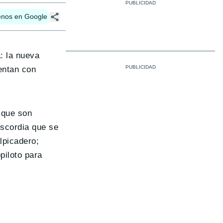
enos en Google
: la nueva
uentan con
 que son
iscordia que se
lpicadero;
opiloto para