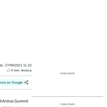
do
:
27/09/2021 11:10
4
min. lectura
enos en Google
#
AirbusSummit