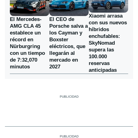
Xiaomi arrasa
El Mercedes-
El CEO de
con sus nuevos
AMG CLA 45
Porsche salva a
híbridos
establece un
los Cayman y
enchufables:
récord en
Boxster
SkyNomad
Nürburgring
eléctricos, que
supera las
con un tiempo
llegarán al
100.000
de 7:32,070
mercado en
reservas
minutos
2027
anticipadas