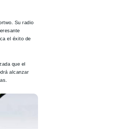
fortwo. Su radio
teresante
ca el éxito de
zada que el
odrá alcanzar
ras.