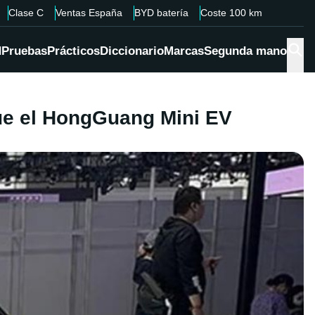
Clase C
Ventas España
BYD batería
Coste 100 km
d
Pruebas
Prácticos
Diccionario
Marcas
Segunda mano
ue el HongGuang Mini EV