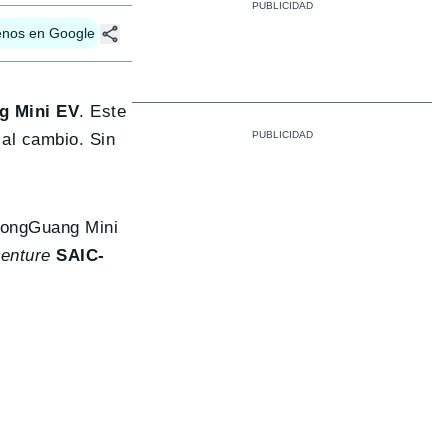
enos en Google
 Mini EV
. Este
 al cambio. Sin
 HongGuang Mini
venture
SAIC-