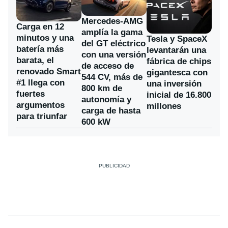
Mercedes-AMG
Carga en 12
amplía la gama
minutos y una
Tesla y SpaceX
del GT eléctrico
batería más
levantarán una
con una versión
barata, el
fábrica de chips
de acceso de
renovado Smart
gigantesca con
544 CV, más de
#1 llega con
una inversión
800 km de
fuertes
inicial de 16.800
autonomía y
argumentos
millones
carga de hasta
para triunfar
600 kW