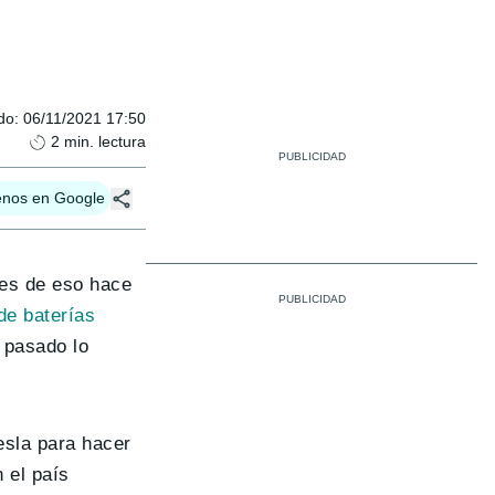
do
:
06/11/2021 17:50
2
min. lectura
enos en Google
tes de eso hace
 de baterías
 pasado lo
esla para hacer
n el país