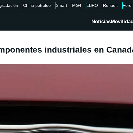
gradación
China petróleo
Smart
MG4
EBRO
Renault
Ford
Noticias
Movilida
omponentes industriales en Canad