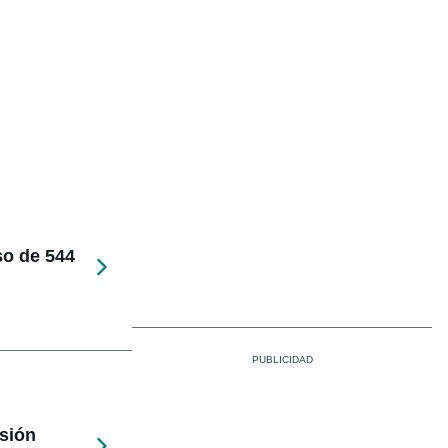
so de 544
rsión