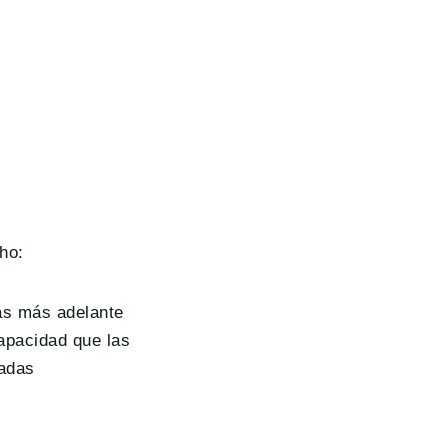
cho:
das más adelante
apacidad que las
nadas