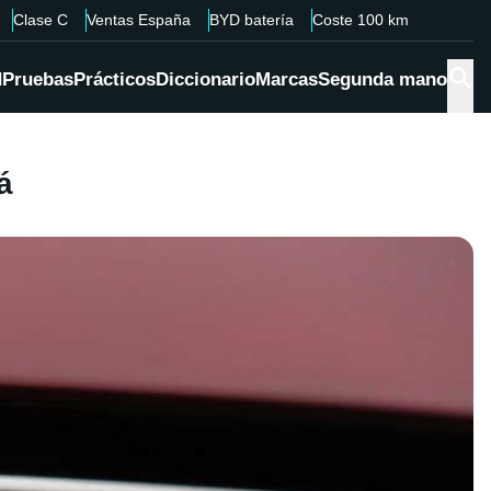
Clase C
Ventas España
BYD batería
Coste 100 km
d
Pruebas
Prácticos
Diccionario
Marcas
Segunda mano
á