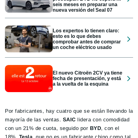
seis meses en preparar una
nueva versión del Seal 07
Los expertos lo tienen claro:
esto es lo que debes
comprobar antes de comprar
un coche eléctrico usado
El nuevo Citroën 2CV ya tiene
fecha de presentación, y está
a la vuelta de la esquina
Por fabricantes, hay cuatro que se están llevando la
mayoría de las ventas.
SAIC
lidera con comodidad
con un 21% de cuota, seguido por
BYD
, con el
18%.
Tesla
, que no es un fabricante chino como tal,