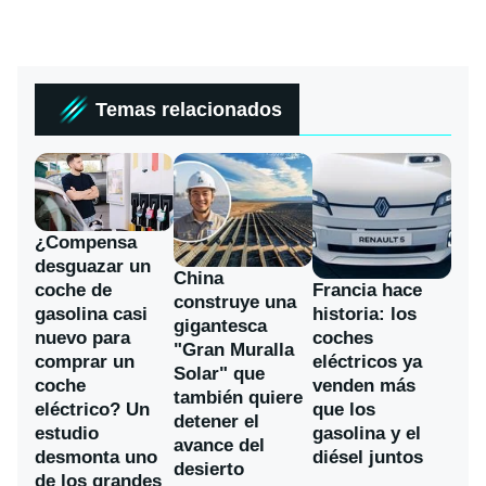
Temas relacionados
¿Compensa
desguazar un
China
coche de
Francia hace
construye una
gasolina casi
historia: los
gigantesca
nuevo para
coches
"Gran Muralla
comprar un
eléctricos ya
Solar" que
coche
venden más
también quiere
eléctrico? Un
que los
detener el
estudio
gasolina y el
avance del
desmonta uno
diésel juntos
desierto
de los grandes