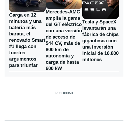
Mercedes-AMG
Carga en 12
amplía la gama
minutos y una
Tesla y SpaceX
del GT eléctrico
batería más
levantarán una
con una versión
barata, el
fábrica de chips
de acceso de
renovado Smart
gigantesca con
544 CV, más de
#1 llega con
una inversión
800 km de
fuertes
inicial de 16.800
autonomía y
argumentos
millones
carga de hasta
para triunfar
600 kW