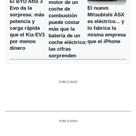
El BYD Atto 3
motor de un
Evo da la
El nuevo
coche de
sorpresa: más
Mitsubishi ASX
combustión
potencia y
es eléctrico... y
puede costar
carga rápida
lo fabrica la
más que la
que el Kia EV3
misma empresa
batería de un
por menos
que el iPhone
coche eléctrico:
dinero
las cifras
sorprenden