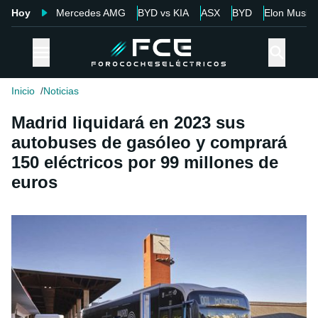
Hoy
Mercedes AMG
BYD vs KIA
ASX
BYD
Elon Musk
Inicio
Noticias
Madrid liquidará en 2023 sus
autobuses de gasóleo y comprará
150 eléctricos por 99 millones de
euros