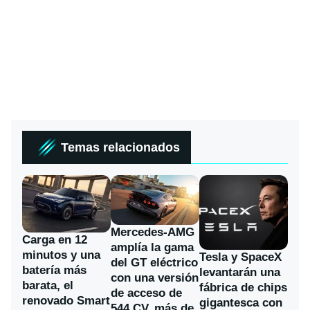
Temas relacionados
Mercedes-AMG
Carga en 12
amplía la gama
minutos y una
Tesla y SpaceX
del GT eléctrico
batería más
levantarán una
con una versión
barata, el
fábrica de chips
de acceso de
renovado Smart
gigantesca con
544 CV, más de