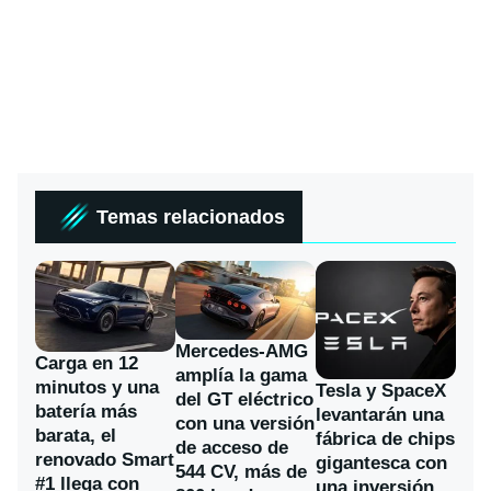
Temas relacionados
Mercedes-AMG
Carga en 12
amplía la gama
minutos y una
Tesla y SpaceX
del GT eléctrico
batería más
levantarán una
con una versión
barata, el
fábrica de chips
de acceso de
renovado Smart
gigantesca con
544 CV, más de
#1 llega con
una inversión