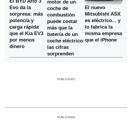
El BYD Atto 3
motor de un
Evo da la
El nuevo
coche de
sorpresa: más
Mitsubishi ASX
combustión
potencia y
es eléctrico... y
puede costar
carga rápida
lo fabrica la
más que la
que el Kia EV3
misma empresa
batería de un
por menos
que el iPhone
coche eléctrico:
dinero
las cifras
sorprenden