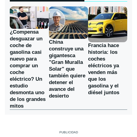
¿Compensa
desguazar un
China
coche de
Francia hace
construye una
gasolina casi
historia: los
gigantesca
nuevo para
coches
"Gran Muralla
comprar un
eléctricos ya
Solar" que
coche
venden más
también quiere
eléctrico? Un
que los
detener el
estudio
gasolina y el
avance del
desmonta uno
diésel juntos
desierto
de los grandes
mitos