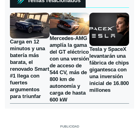
Temas relacionados
Mercedes-AMG
Carga en 12
amplía la gama
minutos y una
Tesla y SpaceX
del GT eléctrico
batería más
levantarán una
con una versión
barata, el
fábrica de chips
de acceso de
renovado Smart
gigantesca con
544 CV, más de
#1 llega con
una inversión
800 km de
fuertes
inicial de 16.800
autonomía y
argumentos
millones
carga de hasta
para triunfar
600 kW