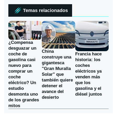
Temas relacionados
¿Compensa
desguazar un
China
coche de
Francia hace
construye una
gasolina casi
historia: los
gigantesca
nuevo para
coches
"Gran Muralla
comprar un
eléctricos ya
Solar" que
coche
venden más
también quiere
eléctrico? Un
que los
detener el
estudio
gasolina y el
avance del
desmonta uno
diésel juntos
desierto
de los grandes
mitos