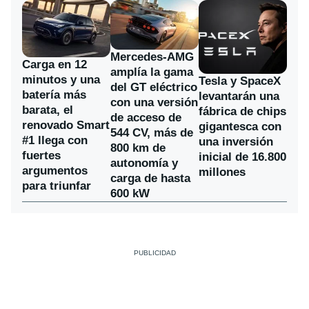
Mercedes-AMG
Carga en 12
amplía la gama
minutos y una
Tesla y SpaceX
del GT eléctrico
batería más
levantarán una
con una versión
barata, el
fábrica de chips
de acceso de
renovado Smart
gigantesca con
544 CV, más de
#1 llega con
una inversión
800 km de
fuertes
inicial de 16.800
autonomía y
argumentos
millones
carga de hasta
para triunfar
600 kW