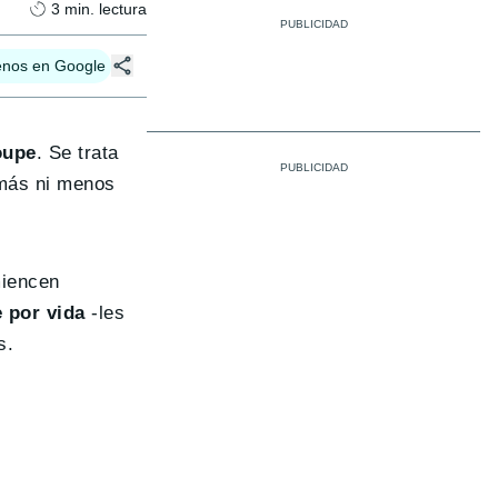
3
min. lectura
enos en Google
oupe
. Se trata
 más ni menos
miencen
e por vida
-les
s.