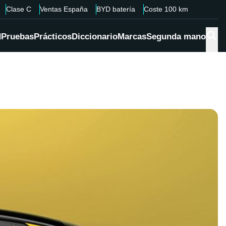
Clase C
Ventas España
BYD batería
Coste 100 km
d
Pruebas
Prácticos
Diccionario
Marcas
Segunda mano