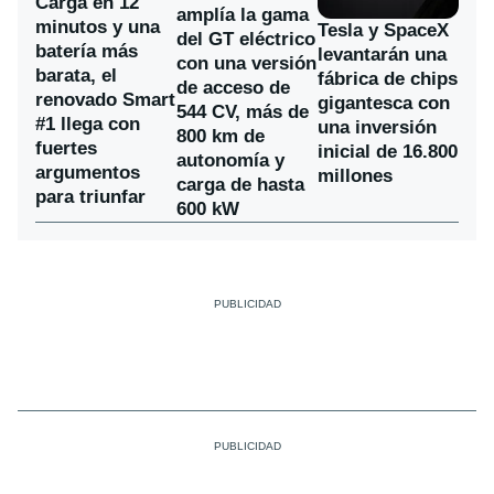
Carga en 12
amplía la gama
minutos y una
Tesla y SpaceX
del GT eléctrico
batería más
levantarán una
con una versión
barata, el
fábrica de chips
de acceso de
renovado Smart
gigantesca con
544 CV, más de
#1 llega con
una inversión
800 km de
fuertes
inicial de 16.800
autonomía y
argumentos
millones
carga de hasta
para triunfar
600 kW