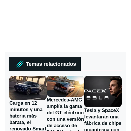
Temas relacionados
Mercedes-AMG
Carga en 12
amplía la gama
minutos y una
Tesla y SpaceX
del GT eléctrico
batería más
levantarán una
con una versión
barata, el
fábrica de chips
de acceso de
renovado Smart
gigantesca con