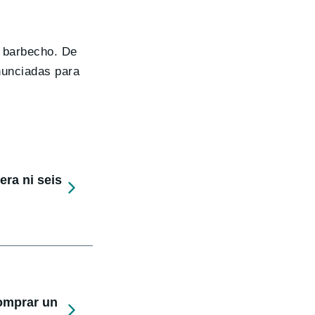
n barbecho. De
nunciadas para
ra ni seis
comprar un