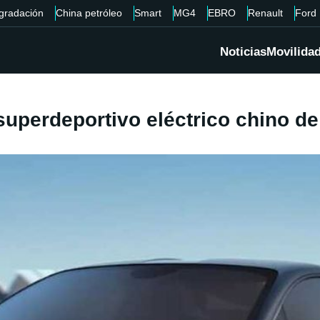
gradación
China petróleo
Smart
MG4
EBRO
Renault
Ford
Noticias
Movilida
uperdeportivo eléctrico chino de