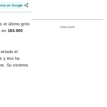
enos en Google
s el último grito
n en
184.000
certado el
s y eso ha
los. Su sistema