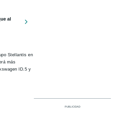
ue al
upo Stellantis en
será más
lkswagen ID.5 y