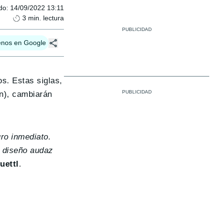
do
:
14/09/2022 13:11
3
min. lectura
enos en Google
s. Estas siglas,
n), cambiarán
ro inmediato.
] diseño audaz
uettl
.