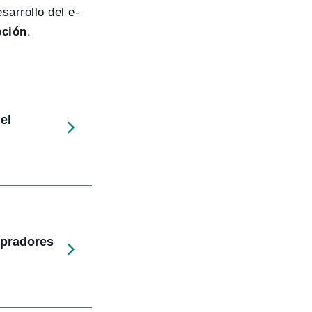
sarrollo del e-
pción
.
el
mpradores