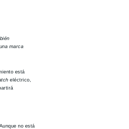
mbién
 una marca
miento está
atch
eléctrico,
artirá
 Aunque no está