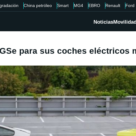
gradación
China petróleo
Smart
MG4
EBRO
Renault
Ford
Noticias
Movilida
GSe para sus coches eléctricos 