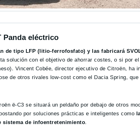
T Panda eléctrico
de tipo LFP (litio-ferrofosfato) y las fabricará SVO
 solución con el objetivo de ahorrar costes, o si por el
so). Vincent Cobée, director ejecutivo de Citroën, ha i
ose de otros rivales low-cost como el Dacia Spring, que
troën ë-C3 se situará un peldaño por debajo de otros mo
apostando por soluciones prácticas e inteligentes como
l
e sistema de infoentretenimiento
.