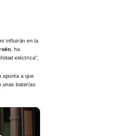
i influirán en la
troën
, ha
lidad eléctrica”.
o apunta a que
 unas baterías
.