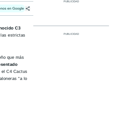
enos en Google
onocido C3
las estrictas
seño que más
esentado
r el C4 Cactus
aloneras “a lo