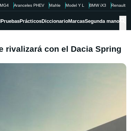
MG4
Aranceles PHEV
Mahle
Model Y L
BMW iX3
Renault 4
d
Pruebas
Prácticos
Diccionario
Marcas
Segunda mano
e rivalizará con el Dacia Spring