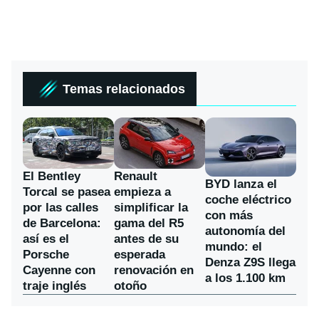
Temas relacionados
El Bentley
Renault
BYD lanza el
Torcal se pasea
empieza a
coche eléctrico
por las calles
simplificar la
con más
de Barcelona:
gama del R5
autonomía del
así es el
antes de su
mundo: el
Porsche
esperada
Denza Z9S llega
Cayenne con
renovación en
a los 1.100 km
traje inglés
otoño