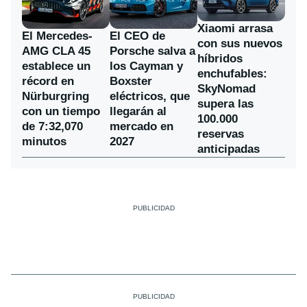
Xiaomi arrasa
El Mercedes-
El CEO de
con sus nuevos
AMG CLA 45
Porsche salva a
híbridos
establece un
los Cayman y
enchufables:
récord en
Boxster
SkyNomad
Nürburgring
eléctricos, que
supera las
con un tiempo
llegarán al
100.000
de 7:32,070
mercado en
reservas
minutos
2027
anticipadas