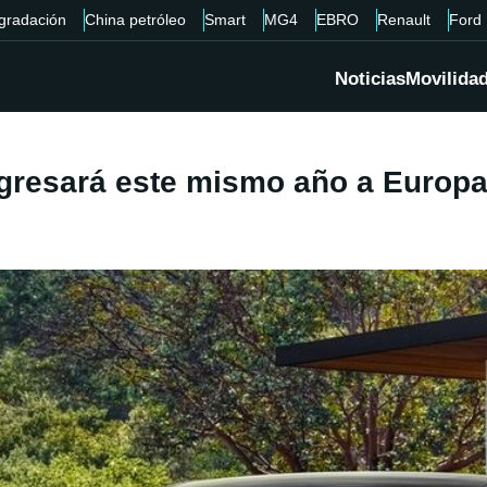
gradación
China petróleo
Smart
MG4
EBRO
Renault
Ford
Noticias
Movilida
gresará este mismo año a Europa 