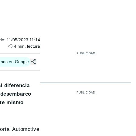
ado
:
11/05/2023 11:14
4
min. lectura
enos en Google
l diferencia
o desembarco
ste mismo
ortal Automotive