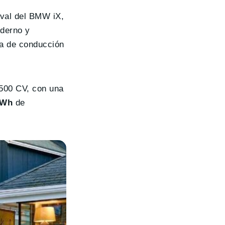
rival del BMW iX,
derno y
ma de conducción
 500 CV, con una
kWh
de