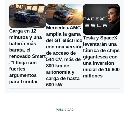
Mercedes-AMG
Carga en 12
amplía la gama
minutos y una
Tesla y SpaceX
del GT eléctrico
batería más
levantarán una
con una versión
barata, el
fábrica de chips
de acceso de
renovado Smart
gigantesca con
544 CV, más de
#1 llega con
una inversión
800 km de
fuertes
inicial de 16.800
autonomía y
argumentos
millones
carga de hasta
para triunfar
600 kW