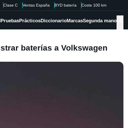
Clase C
Ventas España
BYD batería
Coste 100 km
d
Pruebas
Prácticos
Diccionario
Marcas
Segunda mano
strar baterías a Volkswagen