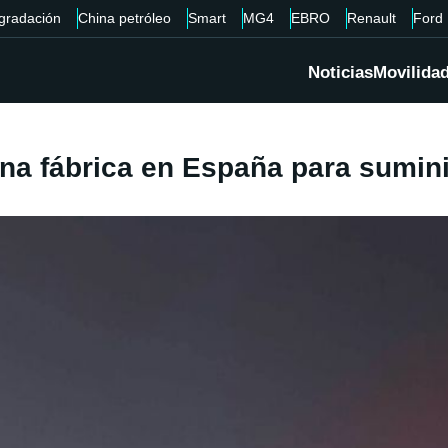
gradación
China petróleo
Smart
MG4
EBRO
Renault
Ford
Noticias
Movilida
una fábrica en España para sumini