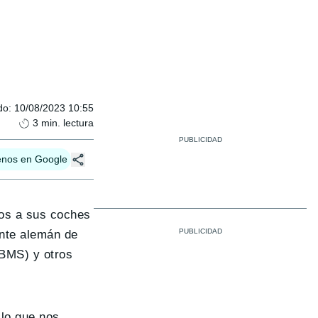
do
:
10/08/2023 10:55
3
min. lectura
enos en Google
dos a sus coches
ante alemán de
(BMS) y otros
 lo que nos