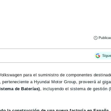
Publica
Sígu
Volkswagen para el suministro de componentes destina
, perteneciente a Hyundai Motor Group, proveerá al gig
stema de Baterías)
, incluyendo el sistema de gestión 
do la construcción de una nueva factoría en España
,