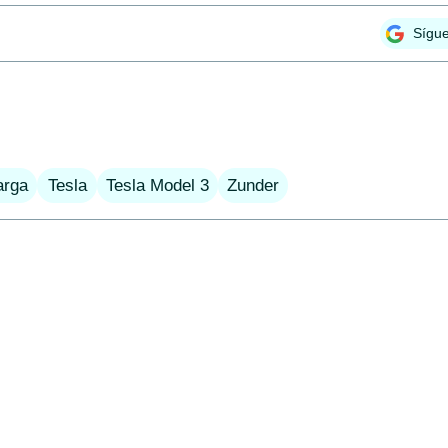
Sígu
arga
Tesla
Tesla Model 3
Zunder