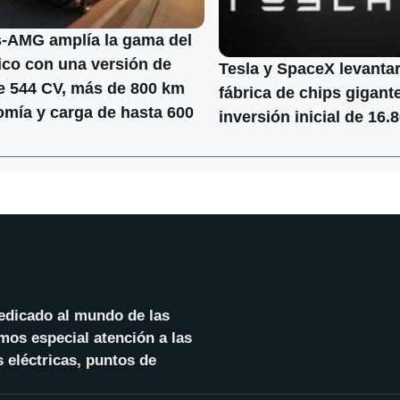
-AMG amplía la gama del
ico con una versión de
Tesla y SpaceX levanta
e 544 CV, más de 800 km
fábrica de chips gigan
mía y carga de hasta 600
inversión inicial de 16.
dedicado al mundo de las
mos especial atención a las
 eléctricas, puntos de