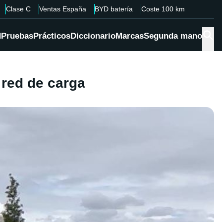
Clase C
Ventas España
BYD batería
Coste 100 km
d
Pruebas
Prácticos
Diccionario
Marcas
Segunda mano
 red de carga