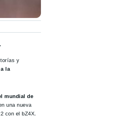
r
torías y
a la
el mundial de
 en una nueva
22 con el bZ4X.