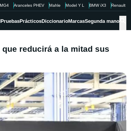
MG4
Aranceles PHEV
Mahle
Model Y L
BMW iX3
Renault 4
d
Pruebas
Prácticos
Diccionario
Marcas
Segunda mano
 que reducirá a la mitad sus