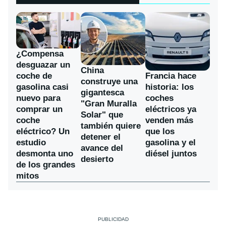
¿Compensa
desguazar un
China
coche de
Francia hace
construye una
gasolina casi
historia: los
gigantesca
nuevo para
coches
"Gran Muralla
comprar un
eléctricos ya
Solar" que
coche
venden más
también quiere
eléctrico? Un
que los
detener el
estudio
gasolina y el
avance del
desmonta uno
diésel juntos
desierto
de los grandes
mitos