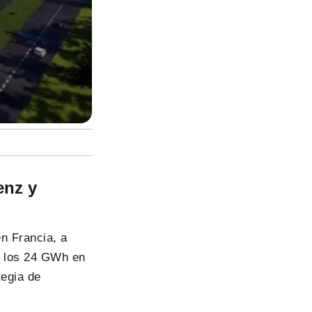
enz y
en Francia, a
 a los 24 GWh en
tegia de