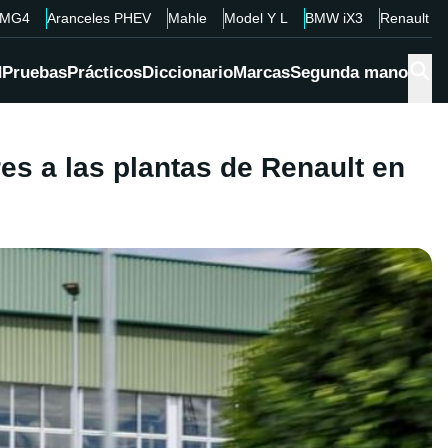
MG4
Aranceles PHEV
Mahle
Model Y L
BMW iX3
Renault 4
d
Pruebas
Prácticos
Diccionario
Marcas
Segunda mano
es a las plantas de Renault en