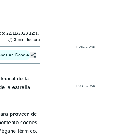
do
:
22/11/2023 12:17
3
min. lectura
enos en Google
lmoral de la
de la estrella
para
proveer de
 momento coches
Mégane térmico,