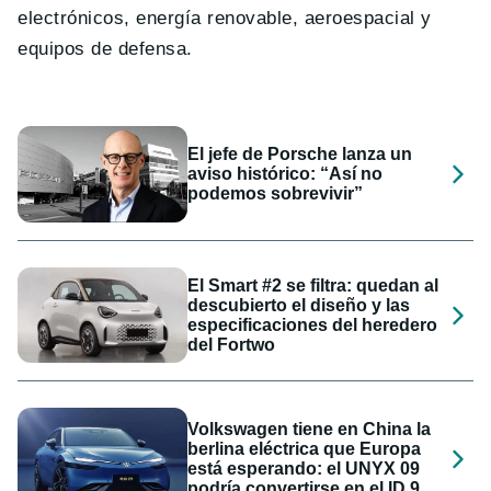
electrónicos, energía renovable, aeroespacial y
equipos de defensa.
El jefe de Porsche lanza un
aviso histórico: “Así no
podemos sobrevivir”
El Smart #2 se filtra: quedan al
descubierto el diseño y las
especificaciones del heredero
del Fortwo
Volkswagen tiene en China la
berlina eléctrica que Europa
está esperando: el UNYX 09
podría convertirse en el ID.9