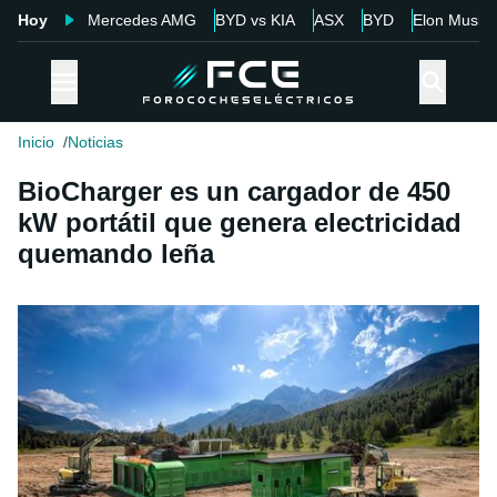
Hoy
Mercedes AMG
BYD vs KIA
ASX
BYD
Elon Musk
Inicio
Noticias
BioCharger es un cargador de 450
kW portátil que genera electricidad
quemando leña