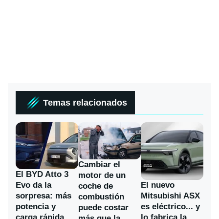
Temas relacionados
Cambiar el
El BYD Atto 3
motor de un
Evo da la
El nuevo
coche de
sorpresa: más
Mitsubishi ASX
combustión
potencia y
es eléctrico... y
puede costar
carga rápida
lo fabrica la
más que la