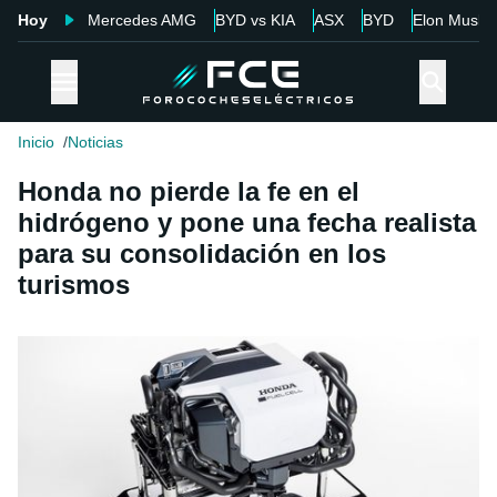
Hoy
Mercedes AMG
BYD vs KIA
ASX
BYD
Elon Musk
Inicio
Noticias
Honda no pierde la fe en el
hidrógeno y pone una fecha realista
para su consolidación en los
turismos