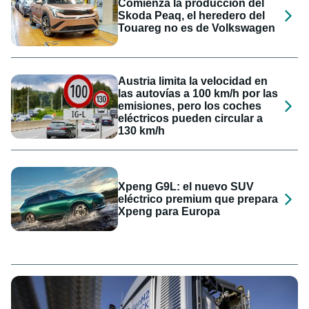
Comienza la producción del
Skoda Peaq, el heredero del
Touareg no es de Volkswagen
Austria limita la velocidad en
las autovías a 100 km/h por las
emisiones, pero los coches
eléctricos pueden circular a
130 km/h
Xpeng G9L: el nuevo SUV
eléctrico premium que prepara
Xpeng para Europa