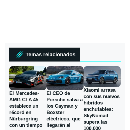
Temas relacionados
Xiaomi arrasa
El Mercedes-
El CEO de
con sus nuevos
AMG CLA 45
Porsche salva a
híbridos
establece un
los Cayman y
enchufables:
récord en
Boxster
SkyNomad
Nürburgring
eléctricos, que
supera las
con un tiempo
llegarán al
100.000