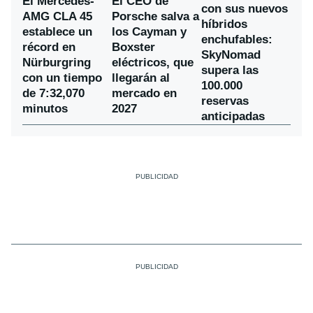
El Mercedes-
El CEO de
con sus nuevos
AMG CLA 45
Porsche salva a
híbridos
establece un
los Cayman y
enchufables:
récord en
Boxster
SkyNomad
Nürburgring
eléctricos, que
supera las
con un tiempo
llegarán al
100.000
de 7:32,070
mercado en
reservas
minutos
2027
anticipadas