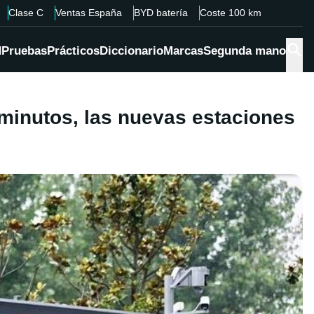
Clase C
Ventas España
BYD batería
Coste 100 km
d
Pruebas
Prácticos
Diccionario
Marcas
Segunda mano
minutos, las nuevas estaciones