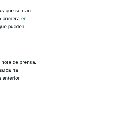
s que se irán
a primera
en
que pueden
 nota de prensa,
marca ha
 anterior