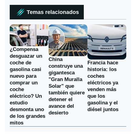
Temas relacionados
¿Compensa
desguazar un
China
coche de
Francia hace
construye una
gasolina casi
historia: los
gigantesca
nuevo para
coches
"Gran Muralla
comprar un
eléctricos ya
Solar" que
coche
venden más
también quiere
eléctrico? Un
que los
detener el
estudio
gasolina y el
avance del
desmonta uno
diésel juntos
desierto
de los grandes
mitos