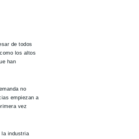
esar de todos
como los altos
que han
demanda no
cias empiezan a
 primera vez
la industria