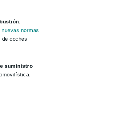
bustión,
as nuevas normas
s de coches
de suministro
omovilística.