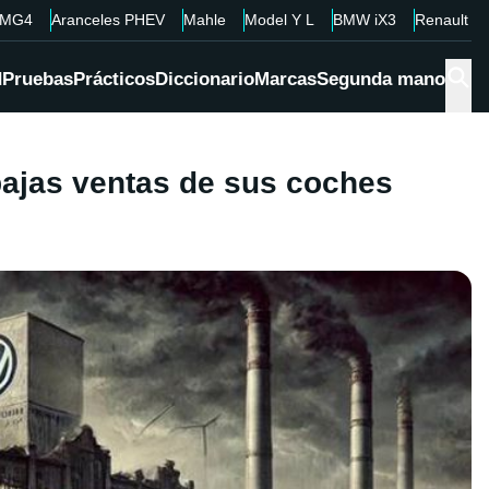
MG4
Aranceles PHEV
Mahle
Model Y L
BMW iX3
Renault 4
d
Pruebas
Prácticos
Diccionario
Marcas
Segunda mano
bajas ventas de sus coches